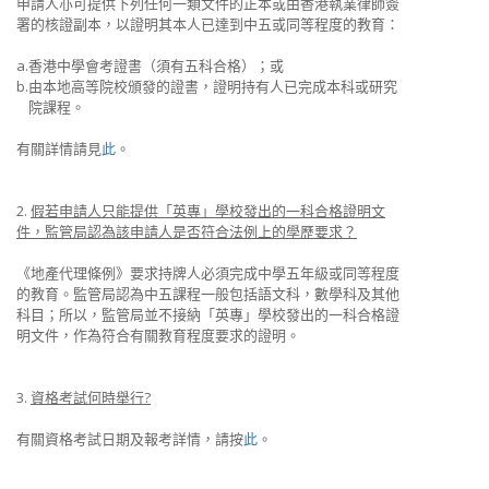
申請人亦可提供下列任何一類文件的正本或由香港執業律師簽
署的核證副本，以證明其本人已達到中五或同等程度的教育：
a.
香港中學會考證書（須有五科合格）；或
b.
由本地高等院校頒發的證書，證明持有人已完成本科或研究
院課程。
有關詳情請見
此
。
2.
假若申請人只能提供「英專」學校發出的一科合格證明文
件，監管局認為該申請人是否符合法例上的學歷要求？
《地產代理條例》要求持牌人必須完成中學五年級或同等程度
的教育。監管局認為中五課程一般包括語文科，數學科及其他
科目；所以，監管局並不接納「英專」學校發出的一科合格證
明文件，作為符合有關教育程度要求的證明。
3.
資格考試何時舉行?
有關資格考試日期及報考詳情，請按
此
。