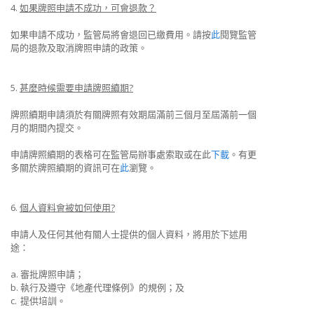
4.
如果牌照申請不成功，可會退款？
如果申請不成功，監管局將會退回已繳費用。請按
此
閱覽監管
局的退款及取消牌照申請的政策。
5.
甚麼時候需要申請牌照續期?
牌照續期申請須於有關牌照有效期屆滿前三個月至屆滿前一個
月的期間內提交。
申請牌照續期的表格可在監管局辦事處索取或在此
下載
。有更
多關於牌照續期的資訊可在
此
瀏覽。
6.
個人資料會被如何使用?
申請人及任何其他有關人士提供的個人資料，將用於下述用
途：
a.
審批牌照申請；
b.
執行及遵守《地產代理條例》的規例；及
c.
提供培訓。