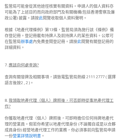
監管局可能會從其他途徑核實有關資料。申請人的個人資料亦
可能為了上述目的而向政府部門及有關機構(包括香港警察及廉
政公署) 披露。請按
此
閱覽收取個人資料聲明。
根據《地產代理條例》第13條，監管局須為施行該《條例》備
存登記冊。登記冊載有持牌人及前持牌人的某些資料。公眾可
在監管局
辦事處
內免費查閱登記冊。請按
此
閱覽有關登記冊的
詳細資料。
7.
應該向何處查詢?
查詢有關發牌及相關事項，請致電監管局熱線 2111 2777 ( 選擇
語言後按2 , 2 )。
8.
我領取地產代理（個人）牌照後，可否即時從事地產代理工
作?
你獲取地產代理（個人）牌照後，可即時擔任任何持牌地產代
理的營業員。假若你希望以地產代理身份 (不論獨自或是以合夥
成員身份) 經營地產代理工作的業務，你必須事前向監管局申請
一份
營業詳情說明書
。