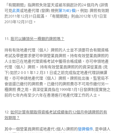
「有關期間」指牌照失效當天或被吊銷起計的24 個月內 (詳情
可見
此頁
或地產代理 (發牌) 規例
第7(4E) 條
)。例如: 牌照有效期
於2011年12月31日屆滿，「有關期間」則由2012年1月1日至
2013年12月31日。
11.
我可以轉領另一種類的牌照嗎？
持有有效地產代理（個人）牌照的人士並不須要符合有關資格
考試及學歷要求便可申領營業員牌照。持有有效營業員牌照的
人士如已在地產代理資格考試中獲得合格成績，亦可申領地產
代理（個人）牌照。 持有有效營業員牌照的的資深從業員 (見
下) 如於2 0 0 1 年1 2 月3 1 日或之前完成指定地產代理訓練課
程，亦可申請地產代理（個人）牌照。牌照批出後，監管局不
會退還已繳付的牌照費，已繳付的牌照費亦不可用作繳付另一
種牌照 費之用。資深從業員指在1999年1月1日發牌制度實施之
前的七年內有至少六年在香港進行地產代理工作的人士。
12.
如何計算有關取得資格考試成績後的12個月申請牌照的有
效期限？
其中一個營業員牌照或地產代 (個人) 牌照的
發牌條件
, 是申請人