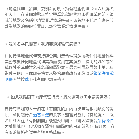
《地產代理（發牌）規例》訂明，持有地產代理（個人）牌照
的人士，在某個地點以特定營業名稱經營地產代理業務前，須
就該地點及名稱申請營業詳情說明書。該名地產代理亦應在該
營業地點的顯眼位置展示該份營業詳情說明書。
9.
我的名字已變更，我須要通知監管局嗎？
任何持牌地產代理或持牌營業員無合理辯解而為任何地產代理
業務或就任何地產代理業務而使用在其牌照上指明的姓名或名
稱以外的其他姓名或名稱即屬犯罪。最高刑罰為罰款十萬元及
監禁三個月。你應盡快要求監管局修改有關牌照或
營業詳情說
明書
。請按
此
下載有關申請表格。
10.
如果我離開了地產代理行業，將來還可以再申請牌照嗎？
曾持有牌照的人士如在「有關期間」內再次申請相同類別的牌
照，並仍然符合
適當人選
的要求，監管局會批出有關牌照。假
若申請人在「有關期間」後遞交申請，申請人須符合
所有條件
才獲批牌照，包括須在緊接申請牌照的日期前的12 個月內，在
有關的資格考試中考獲合格成績。