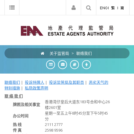
关于监管局
>
联络我们
联络我们
|
投诉持牌人
|
投诉监管局及其职员
|
恶劣天气的
特别措施
|
私隐政策声明
联 络 我 们
香港湾仔皇后大道东183号合和中心26
牌照及相关事宜
楼2601室
星期一至五上午8时45分至下午5时45
办公时间
分
热 线
2111 2777
传 真
2598 9596