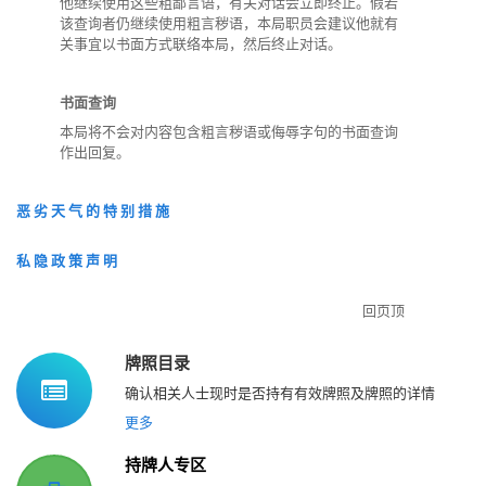
他继续使用这些粗鄙言语，有关对话会立即终止。假若
该查询者仍继续使用粗言秽语，本局职员会建议他就有
关事宜以书面方式联络本局，然后终止对话。
书面查询
本局将不会对内容包含粗言秽语或侮辱字句的书面查询
作出回复。
恶 劣 天 气 的 特 别 措 施
私 隐 政 策 声 明
回页顶
牌照目录
确认相关人士现时是否持有有效牌照及牌照的详情
更多
持牌人专区