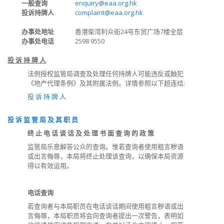
一般查询
enquiry@eaa.org.hk
投诉持牌人
complaint@eaa.org.hk
办事处地址
香港柴湾利众街24号东贸广场7楼全层
办事处电话
2598 9550
投 诉 持 牌 人
法例授权监管局调查及处理任何持牌人可能违反或触犯
《地产代理条例》及其附属法例。详情参照以下超连结:
投 诉 持 牌 人
投 诉 监 管 局 及 其 职 员
终 止 电 话 谈 话 及 处 理 书 面 查 询 的 政 策
监管局乐意解答公众的查询。惟若查询者使用粗言秽语
或出言侮辱，本局将终止处理该查询，以确保本局资源
得以有效运用。
电话查询
若查询者与本局职员在电话谈话期间使用粗言秽语或出
言侮辱，本局职员将会向查询者提出一次警告，表明如