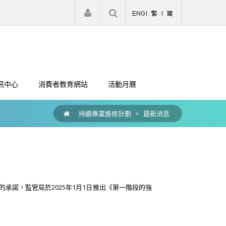
|
註冊
登入
訊中心
消費者教育網站
活動月曆
持續專業進修計劃
>
最新消息
承諾，監管局於2025年1月1日推出《第一階段的強