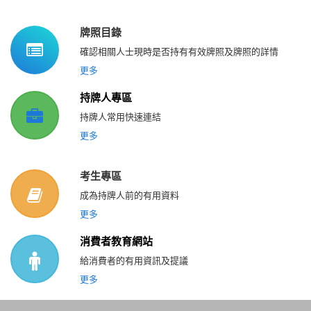
牌照目錄
確認相關人士現時是否持有有效牌照及牌照的詳情
更多
持牌人專區
持牌人常用快速連結
更多
考生專區
成為持牌人前的有用資料
更多
消費者教育網站
給消費者的有用資訊及提議
更多