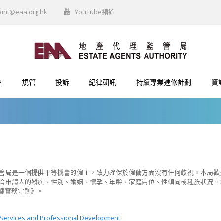
aint@eaa.org.hk
YouTube頻道
牌
規管
投訴
紀律研訊
持續專業進修計劃
資
管局是一個提供平等機會的僱主，致力確保於僱傭方面沒有任何歧視。本局歡
論申請人的殘疾、性別、婚姻、懷孕、年齡、家庭崗位、性傾向或種族狀況。
傭實務守則》。
f Services and Professional Development