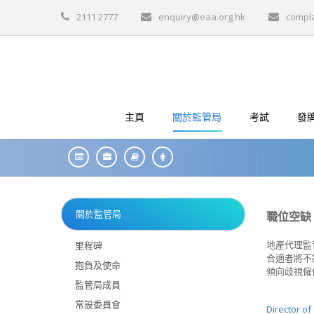
2111 2777
enquiry@eaa.org.hk
compl
主頁
關於監管局
考試
發
關於監管局
職位空缺
地產代理監
里程碑
合適者將不
抱負及使命
傾向歧視僱
監管局成員
常設委員會
Director o