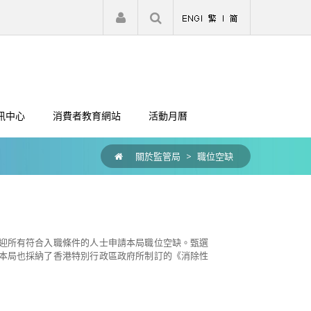
|
註冊
登入
訊中心
消費者教育網站
活動月曆
關於監管局
>
職位空缺
迎所有符合入職條件的人士申請本局職位空缺。甄選
本局也採納了香港特別行政區政府所制訂的《消除性