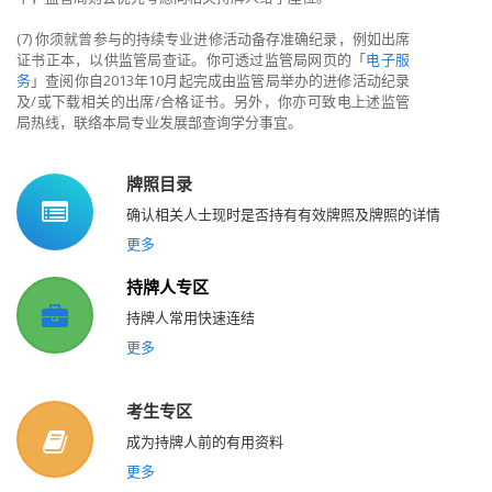
(7)
你须就曾参与的持续专业进修活动备存准确纪录，例如出席
证书正本，以供监管局查证。你可透过监管局网页的「
电子服
务
」查阅你自
2013
年
10
月起完成由监管局举办的进修活动纪录
及
/
或下载相关的出席
/
合格证书。另外，你亦可致电上述监管
局热线，联络本局专业发展部查询学分事宜。
牌照目录
确认相关人士现时是否持有有效牌照及牌照的详情
更多
持牌人专区
持牌人常用快速连结
更多
考生专区
成为持牌人前的有用资料
更多