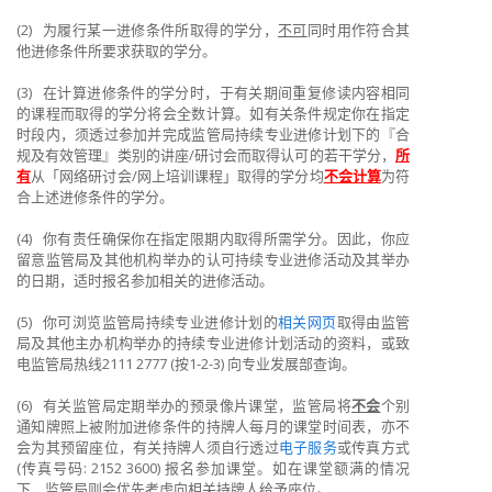
(2)
为履行某一进修条件所取得的学分，
不可
同时用作符合其
他进修条件所要求获取的学分。
(3)
在计算进修条件的学分时，于有关期间重复修读内容相同
的课程而取得的学分将会全数计算。如有关
条件规定你在指定
时段内，须透过参加并完成监管局持续专业进修计划下的『合
规及有效管理』类别的讲座
/
研讨会而取得认可的若干学分，
所
有
从「网络研讨会
/
网上培训课程」取得的学分均
不会计算
为符
合上述进修条件的学分。
(4)
你有责任确保你在指定限期内取得所需学分。因此，你应
留意监管局及其他机构举办的认可持续专业进修活动及其举办
的日期，适时报名参加相关的进修活动。
(5)
你可浏览监管局持续专业进修计划的
相关网页
取得由监管
局及其他主办机构举办的持续专业进修计划活动的资料，或致
电监管局热线
2111 2777 (
按
1-2-3)
向专业发展部查询。
(6)
有关监管局定期举办的预录像片课堂，监管局将
不会
个别
通知牌照上被附加进修条件的持牌人每月的课堂时间表，亦不
会为其预留座位，有关持牌人须自行透过
电子服务
或传真方式
(
传真号码
: 2152 3600)
报名参加课堂。如在课堂额满的情况
下，监管局则会优先考虑向相关持牌人给予座位。