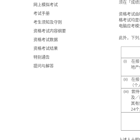
须在「成绩
网上模拟考试
考试手册
资格考试由
格考试均是
考生须知及守则
电
脑应考模
资格考试内容纲要
此外，
下列
资格考试数据
资格考试结果
特别通告
(i)
在报
提问与解答
地产代
(ii)
在报
（个人
(iii)
曾持
及／或
其有效
24
个
上述人士即