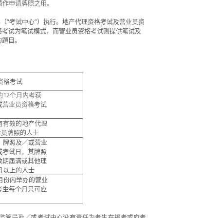
绩作申请牌照之用。
（“考试中心”）执行
。地产代理资格考试及营业员资
格考试为笔试模式，而营业员资格考试则提供笔试及
的题目。
资格考试
的
12
个月内考获
营业员资格考试
有有效的地产代理
员牌照的人士
）牌照及／或营业
考试日，其牌照
期届满或其他理
月以上的人士
月份内举办的
营业
考生每个月只可应
）
监管局及／或考试中心没有责任为考生在报考或应考