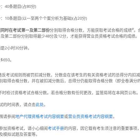
：40条题目(占80分)
：10条题目(以一至两个个案分析为基础)(占20分)
#
须同时在考试第一及第二部份
分别
取得合格分数，方能获取考试合格的成绩
。
及第二部份分别取得最少48分及12分，才能获得营业员资格考试合格的成绩。
是2小时30分钟。
是
$650
。
违反考试规则而被罚扣减分数，分数会在该考生的有关资格考试的总得分内扣减
别取得合格分数，并在被扣减分数后，总得分仍能取得合格分数（即全卷满分的
将不时检讨资格考试合格分数。若合格分数有任何更改，监管局将在本网页公布
试的时间表，请点击
此处
。
围请参阅
地产代理资格考试内容纲要
或
营业员资格考试内容纲要
。
参加资格考试，请小心细阅
考试手册
的内容，因它载有考生须注意的重要事项
及模拟试题及答案等。