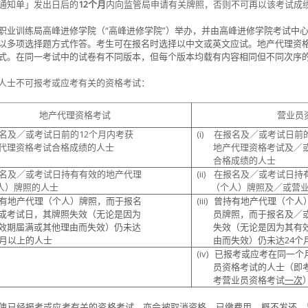
通知单」发出日后的
12个月
内向监管局申请有关牌照，否则不可再以该考试成
职业训练局高峰进修学院（“高峰进修学院”）
举办
，并由高峰进修学院考试中心
以多项选择题方式作答。考生可在报名时选择以中文或英文应试。
地产代理资
式。在同一考试中的试卷有不同版本
，
但每个版本均载有内容相同但不同次序
人士不可报考或应考有关的资格考试
：
地产代理资格考试
营业员
名及／或考试日前的
12
个月内考获
(i)
在报名及／或考试日前
理资格考试合格成绩的人士
地产代理资格考试及／或
合格成绩的人士
名及／或考试日持有有效的地产代理
(ii)
在报名及／或考试日持
）牌照的人士
（个人）牌照及／或营业
有地产代理（个人）牌照，而于报名
(iii)
曾持有地产代理（个人
考试日，其牌照失效（无论是因为
员牌照，而于报名及／或
期届满或其他理由而失效）仍未达
失效（无论是因为其有效
月以上的人士
由而失效）仍未达
24
个
(iv)
已报考或应考在同一个
员资格考试
的人士（即
考
营业员资格考试
一次
使已经报考或应考有关的资格考试，亦会被取消资格，已缴费用，概不发还。