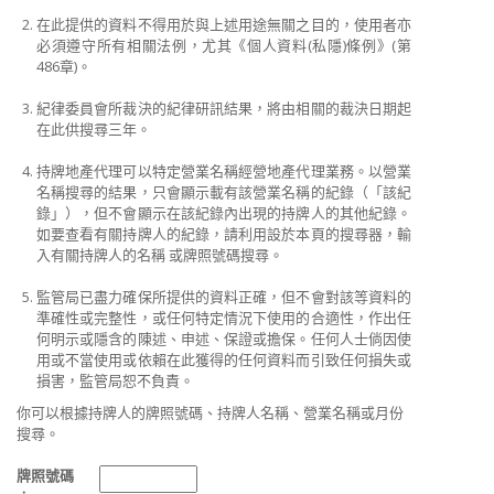
在
此提供的資料不得用於與上述用途無關之目的，使用者亦
必須遵守所有相關法例，尤其《個人資料(私隱)條例》(第
486章)。
紀律委員會所裁決的紀律研訊結果，將
由相關的
裁決
日期起
在此供搜尋三年。
持
牌地產代理可以特定營業名稱經營地產代理業務。以營業
名稱搜尋的結果，只會顯示載有該營業名稱的紀錄（「該紀
錄」），但不會顯示在該紀錄內出現的持牌人的其他紀錄。
如要查看有關持牌人的紀錄，請利用設於本頁的搜尋器，輸
入有關持牌人的名稱 或牌照號碼搜尋。
監管局
已盡力確保所提供的資料正確，但不會對該等資料的
準確性或完整性，或任何特定情況下使用的合適性，作出任
何明示或隱含的陳述、申述、保證或擔保。任何人士倘因使
用或不當使用或依賴在此獲得的任何資料而引致任何損失或
損害，監管局恕不負責。
你可以根據持牌人的牌照號碼、持牌人名稱、營業名稱或月份
搜尋。
牌照號碼