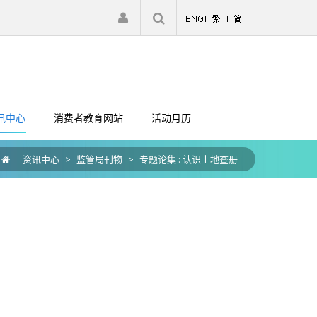
|
注册
登入
讯中心
消费者教育网站
活动月历
资讯中心
>
监管局刊物
>
专题论集 : 认识土地查册