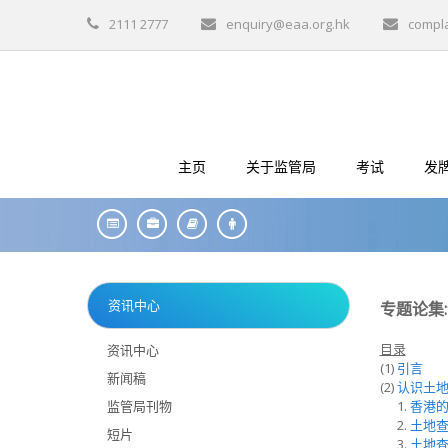
2111 2777
enquiry@eaa.org.hk
compl
主页
关于监管局
考试
发
资讯中心
专题论集
目录
资讯中心
(1)
引言
新闻稿
(2)
认识土
监管局刊物
1.
香港
2.
土地
短片
3.
土地