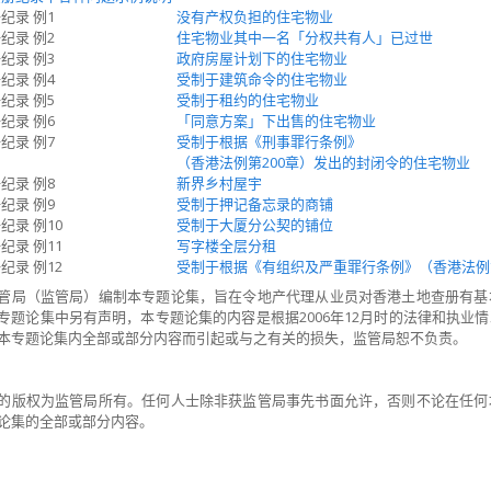
纪录 例1
没有产权负担的住宅物业
纪录 例2
住宅物业其中一名「分权共有人」已过世
纪录 例3
政府房屋计划下的住宅物业
纪录 例4
受制于建筑命令的住宅物业
纪录 例5
受制于租约的住宅物业
纪录 例6
「同意方案」下出售的住宅物业
纪录 例7
受制于根据《刑事罪行条例》
（香港法例第200章）发出的封闭令的住宅物业
纪录 例8
新界乡村屋宇
纪录 例9
受制于押记备忘录的商铺
纪录 例10
受制于大厦分公契的铺位
纪录 例11
写字楼全层分租
纪录 例12
受制于根据《有组织及严重罪行条例》（香港法例
管局（监管局）编制本专题论集，旨在令地产代理从业员对香港土地查册有基
专题论集中另有声明，本专题论集的内容是根据2006年12月时的法律和执业
本专题论集内全部或部分内容而引起或与之有关的损失，监管局恕不负责。
的版权为监管局所有。任何人士除非获监管局事先书面允许，否则不论在任何
论集的全部或部分内容。