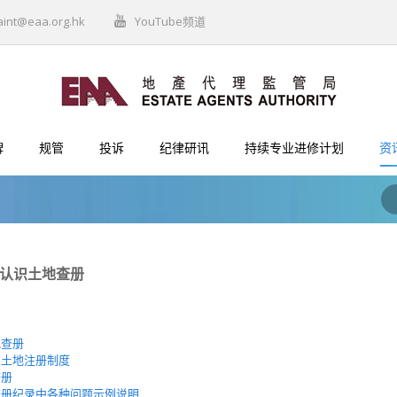
aint@eaa.org.hk
YouTube频道
牌
规管
投诉
纪律研讯
持续专业进修计划
资
:认识土地查册
地查册
的土地注册制度
查册
查册纪录中各种问题示例说明