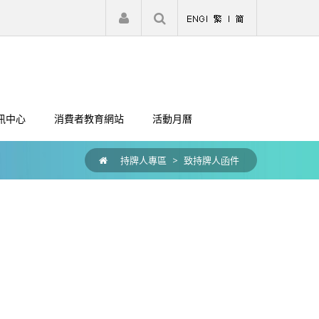
|
註冊
登入
訊中心
消費者教育網站
活動月曆
持牌人專區
>
致持牌人函件