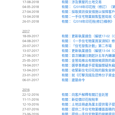
17-08-2018
有關：涉及寮屋的土地交易
04-05-2018
有關：《2018年印花稅（修訂）（
27-04-2018
有關：採取資訊保安措施以保障客戶
13-04-2018
有關：一手住宅物業銷售監管局就《
26-01-2018
有關：《2018年印花稅(修訂)條例》
2017
18-09-2017
有關：更新執業通告（編號17-02
04-08-2017
有關：《一手住宅物業買家須知》修
20-07-2017
有關：「住宅發售計劃」第二市場
13-07-2017
有關：更新執業通告（編號13-04
27-06-2017
有關：首次轉讓日期起計五年內轉讓
25-05-2017
有關：金管局推出有關按揭貸款的最
19-04-2017
有關：選舉事務處手提電腦懷疑失竊
13-04-2017
有關：收緊新住宅印花稅的豁免安排
23-01-2017
有關：就《打擊洗錢及恐怖分子資金
06-01-2017
有關：建築命令
2016
22-12-2016
有關：向客戶解釋有關訂金託管
11-11-2016
有關：新從價印花稅稅率
12-10-2016
有關：土地註冊處為業主提供電子提
27-07-2016
有關：提供二手住宅物業樓面面積的資料 
23-06-2016
有關：提供一手住宅物業的按揭資訊