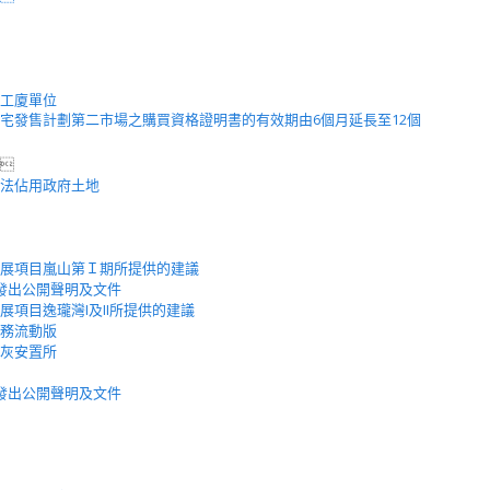
工廈單位
宅發售計劃第二市場之購買資格證明書的有效期由6個月延長至12個

法佔用政府土地
展項目嵐山第Ｉ期所提供的建議
發出公開聲明及文件
項目逸瓏灣I及II所提供的建議
務流動版
灰安置所
發出公開聲明及文件