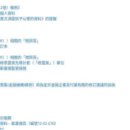
第2號）條例》
個人資料
賣方須提供予公眾的資料》的提醒
（CR））相關的「問與答」
訂本
（CR））相關的「問與答」
綠表置居先導計劃（「綠置居」）單位
新審慎監管措施
籌集(金融機構)條例》與指定非金融企業及行業有關的修訂建議的諮詢
示服務
– 執業通告（編號12-02 (CR)）
