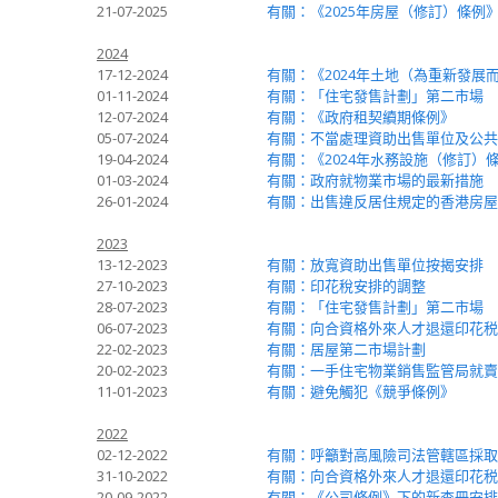
21-07-2025
有關：《2025年房屋（修訂）條例
2024
17-12-2024
有關：《2024年土地（為重新發展
01-11-2024
有關：「住宅發售計劃」第二市場
12-07-2024
有關：《政府租契續期條例》
05-07-2024
有關：不當處理資助出售單位及公共
19-04-2024
有關：《2024年水務設施（修訂）
01-03-2024
有關：政府就物業市場的最新措施
26-01-2024
有關：出售違反居住規定的香港房屋
2023
13-12-2023
有關：放寬資助出售單位按揭安排
27-10-2023
有關：印花稅安排的調整
28-07-2023
有關：「住宅發售計劃」第二市場
06-07-2023
有關：向合資格外來人才退還印花税 
22-02-2023
有關：居屋第二市場計劃
20-02-2023
有關：一手住宅物業銷售監管局就賣
11-01-2023
有關：避免觸犯《競爭條例》
2022
02-12-2022
有關：呼籲對高風險司法管轄區採取
31-10-2022
有關：向合資格外來人才退還印花税
20-09-2022
有關：《公司條例》下的新查冊安排第