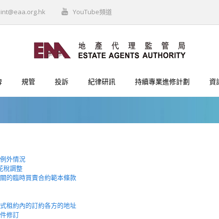
int@eaa.org.hk
YouTube頻道
牌
規管
投訴
紀律研訊
持續專業進修計劃
資
例外情況
印花稅調整
關的臨時買賣合約範本條款
式租約內的訂約各方的地址
件修訂