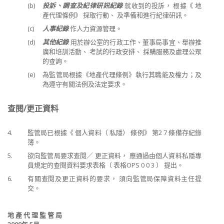
(b)
投訴、調查及紀律研訊紀錄
就收到的投訴， 根據《 地
產代理條例》 採取行動、 及準備和進行紀律研訊。
(c)
人事紀錄
作人力資源管理。
(d)
其他紀錄
用於辦公室的行政工作、董事局事宜、舉辦推
廣和培訓活動、 考試的行政安排、 採購服務及處理公眾
的查詢。
(e)
為監管局根據《地產代理條例》執行其職能及權力；及
為遵守有關法例及法定要求。
查閱/更正資料
4.
監管局已根據《 個人資料（ 私隱） 條例》 第2 7 條備存紀錄
簿。
5.
欲向監管局要求查閱／ 更正資料， 應通過由個人資料私隱專
員規定的查閱資料要求表格（ 表格OPS 0 0 3 ） 提出。
6.
有關查閱及更正資料的要求， 須向監管局保障資料主任提
交。
地
產
代
理
監
管
局