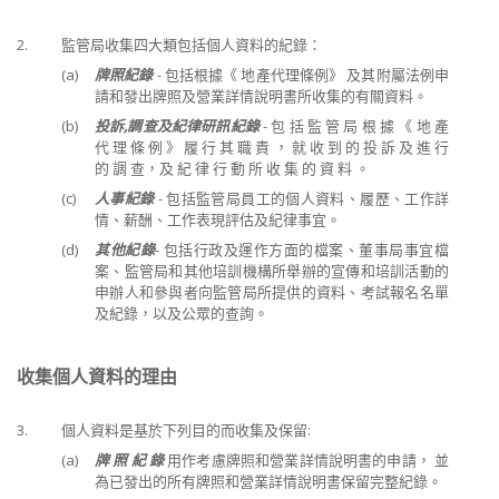
2.
監管局收集四大類包括個人資料的紀錄：
(a)
牌照紀錄
- 包括根據《 地產代理條例》 及其附屬法例申
請和發出牌照及營業詳情說明書所收集的有關資料。
(b)
投訴,調查及紀律研訊紀錄
- 包 括 監 管 局 根 據 《 地 產
代 理 條 例 》 履 行 其 職 責 ， 就 收 到 的 投 訴 及 進 行
的 調 查，及 紀 律 行 動 所 收 集 的 資 料 。
(c)
人事紀錄
- 包括監管局員工的個人資料、履歷、工作詳
情、薪酬、工作表現評估及紀律事宜。
(d)
其他紀錄
- 包括行政及運作方面的檔案、董事局事宜檔
案、監管局和其他培訓機構所舉辦的宣傳和培訓活動的
申辦人和參與者向監管局所提供的資料、考試報名名單
及紀錄，以及公眾的查詢。
收集個人資料的理由
3.
個人資料是基於下列目的而收集及保留:
(a)
牌 照 紀 錄
用作考慮牌照和營業詳情說明書的申請， 並
為已發出的所有牌照和營業詳情說明書保留完整紀錄。