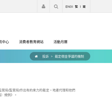
|
註冊
登入
訊中心
消費者教育網站
活動月曆
投訴
>
裁定佣金爭議的機制
管局(監管局)作出有約束力的裁定。地產代理和他們
爭議）規例》。