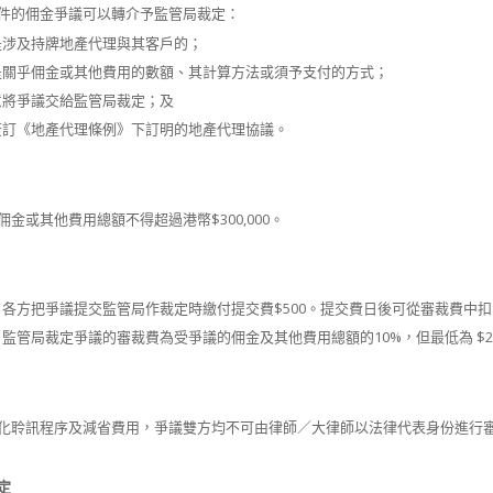
件的佣金爭議可以轉介予監管局裁定：
是涉及持牌地產代理與其客戶的；
是關乎佣金或其他費用的數額、其計算方法或須予支付的方式；
意將爭議交給監管局裁定；及
簽訂《地產代理條例》下訂明的地產代理協議。
金或其他費用總額不得超過港幣$300,000。
：各方把爭議提交監管局作裁定時繳付提交費$500。提交費日後可從審裁費中扣
：監管局裁定爭議的審裁費為受爭議的佣金及其他費用總額的10%，但最低為 $2,
化聆訊程序及減省費用，爭議雙方均不可由律師／大律師以法律代表身份進行
定