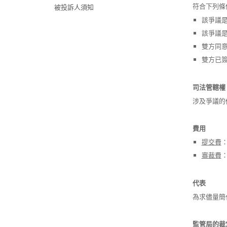
符合下列條
被投訴人須知
該爭議
該爭議
雙方同
雙方已
司法管轄權
涉及爭議的佣
費用
提交費
審裁費
代表
為求儘量簡
監管局的裁