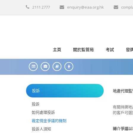
2111 2777
enquiry@eaa.org.hk
compl
主頁
關於監管局
考試
發
投訴
地產代理監
投訴
有關持牌地
如何處理投訴
的客戶可選
裁定佣金爭議的機制
轉介爭議以
投訴人須知