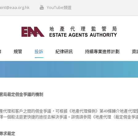
aint@eaa.org.hk
YouTube頻道
牌
規管
投訴
紀律研訊
持續專業進修計劃
資
管局裁定佣金爭議的機制
產代理和客戶之間的佣金爭議，可根據《地產代理條例》第49條轉介地產代理監
擇一個較法庭更快捷的途徑去解決爭議。詳情請參閱《地產代理（裁定佣金
尋求裁定