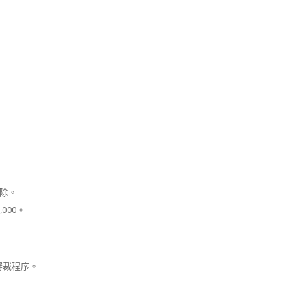
除。
000。
審裁程序。