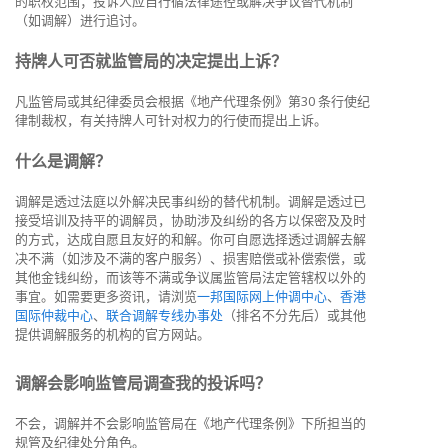
的职权范围；投诉人应自行循法律途径或解决争议替代机制
（如调解）进行追讨。
持牌人可否就监管局的决定提出上诉？
凡监管局或其纪律委员会根据《地产代理条例》第30 条行使纪
律制裁权，有关持牌人可针对权力的行使而提出上诉。
什么是调解？
调解是透过法庭以外解决民事纠纷的替代机制。调解是透过已
接受培训及持平的调解员，协助涉及纠纷的各方以保密及及时
的方式，达成自愿且友好的和解。你可自愿选择透过调解去解
决不满（如涉及不满的客户服务）、损害赔偿或补偿索偿，或
其他金钱纠纷，而该等不满或争议属监管局法定管辖权以外的
事宜。如需要更多资讯，请浏览
一邦国际网上仲调中心
、
香港
国际仲裁中心
、
联合调解专线办事处
（排名不分先后）或其他
提供调解服务的机构的官方网站。
调解会影响监管局调查我的投诉吗？
不会，调解并不会影响监管局在《地产代理条例》下所担当的
规管及纪律处分角色。