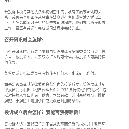
响？
若投诉事项与其他执法机构调查中的事项有实质或密切的关
系，或有关事项正在或将会在法庭进行审讯或牵涉入诉讼当
中，为免影响同时进行的调查或司法程序，我们或会暂停调查
工作，直至有关调查完成或司法程序完结为止。
召开研讯时会怎样？
当召开研讯时，有关个案将由监管局或其纪律委员会审议。投
诉人、被投诉人，以及双方证人均可作供。被投诉人可委托律
师代表。
监管局或其纪律委员会有权传召任何人士出席研讯作供。
如果监管局或其纪律委员会裁定你的投诉成立，监管局或其纪
律委员会可根据《地产代理条例》第30 条行使纪律制裁权，包
括对持牌人作出训诫、谴责、判处罚款、暂时吊销牌照、撤销
牌照、于牌照上附加条件或更改已附加的条件。
投诉成立后会怎样？我能否获得赔偿？
替投诉人追讨因代理行为不当或失职而承受的损失并非监管局