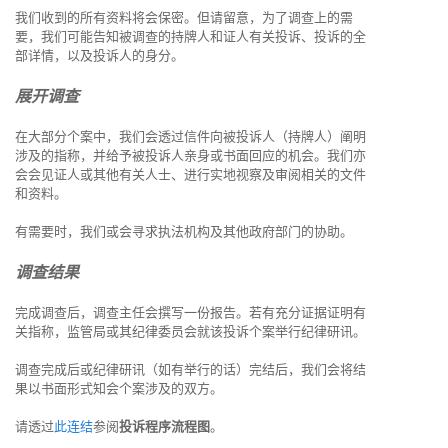
我们收到的所有资料将会保密。但请留意，为了调查上的需
要，我们可能告知被调查的持牌人和证人有关投诉、投诉的全
部详情，以及投诉人的身分。
展开调查
在大部分个案中，我们会透过信件向被投诉人（持牌人）阐明
涉及的指称，并给予被投诉人亲身或书面回应的机会。我们亦
会会见证人或其他有关人士、进行实地视察及审阅相关的文件
和资料。
有需要时，我们或会寻求执法机构及其他政府部门的协助。
调查结果
完成调查后，调查主任会撰写一份报告。若有充分证据证明有
关指称，监管局或其纪律委员会就该投诉个案举行纪律研讯。
调查完成后或纪律研讯（如有举行的话）完结后，我们会将结
果以书面形式知会个案涉及的双方。
请透过
此连结
参阅
投诉程序流程图
。