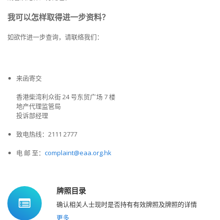
我可以怎样取得进一步资料？
如欲作进一步查询，请联络我们：
来函寄交
香港柴湾利众街 24 号东贸广场 7 楼
地产代理监管局
投诉部经理
致电热线：2111 2777
电 邮 至：
complaint@eaa.org.hk
牌照目录
确认相关人士现时是否持有有效牌照及牌照的详情
更多